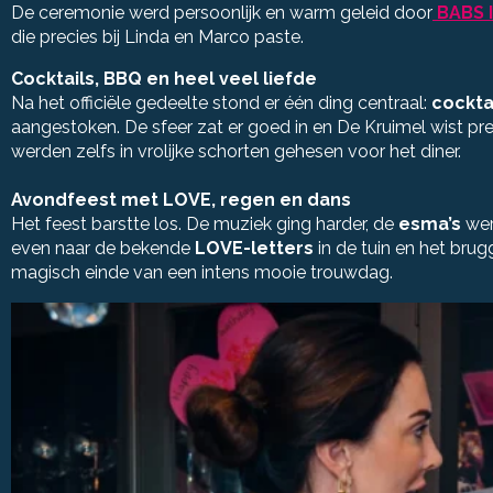
De ceremonie werd persoonlijk en warm geleid door
BABS 
die precies bij Linda en Marco paste.
Cocktails, BBQ en heel veel liefde
Na het officiële gedeelte stond er één ding centraal:
cocktai
aangestoken. De sfeer zat er goed in en De Kruimel wist 
werden zelfs in vrolijke schorten gehesen voor het diner.
Avondfeest met LOVE, regen en dans
Het feest barstte los. De muziek ging harder, de
esma’s
wer
even naar de bekende
LOVE-letters
in de tuin en het brugg
magisch einde van een intens mooie trouwdag.