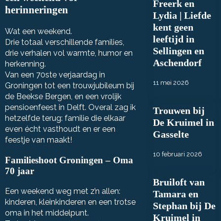
Freerk en
herinneringen
Lydia | Liefde
kent geen
Wat een weekend.
leeftijd in
Drie totaal verschillende families,
Sellingen en
drie verhalen vol warmte, humor en
Aschendorf
herkenning.
Van een 70ste verjaardag in
11 mei 2026
Groningen tot een trouwjubileum bij
de Beekse Bergen, en een vrolijk
pensioenfeest in Delft. Overal zag ik
Trouwen bij
hetzelfde terug: familie die elkaar
De Kruimel in
even écht vasthoudt en er een
Gasselte
feestje van maakt!
10 februari 2026
Familieshoot Groningen – Oma
70 jaar
Bruiloft van
Een weekend weg met z’n allen:
Tamara en
kinderen, kleinkinderen en een trotse
Stephan bij De
oma in het middelpunt.
Kruimel in