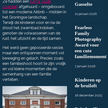
Ze hadden een
ruime, oude
Gasselte
boerderij
afgehuurd – omgebouwd
tot een moderne Airbnb – midden in
21 januari 2026
het Groningse landschap.
Terwijl de kinderen voor en na de
Fearless
shoot het zwembad indoken,
Family
genoten de volwassenen van de
rust, het uitzicht en de tijd samen.
Photography
Award voor
Het werd geen geposeerde sessie,
een cute
maar een ontspannen moment vol
familiemoment
beweging en gelach. Precies zoals
een familieshoot hoort te zijn: vrolijk
7 januari 2026
en vol kleine momenten die de
samenhang van een familie
Kinderen op
vertellen.
de bruiloft
18 december 2025